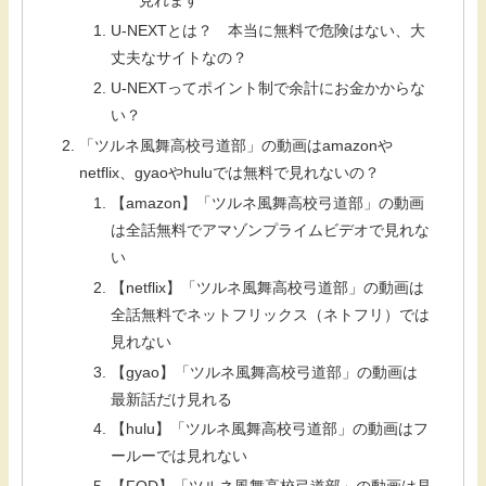
見れます
U-NEXTとは？ 本当に無料で危険はない、大
丈夫なサイトなの？
U-NEXTってポイント制で余計にお金かからな
い？
「ツルネ風舞高校弓道部」の動画はamazonや
netflix、gyaoやhuluでは無料で見れないの？
【amazon】「ツルネ風舞高校弓道部」の動画
は全話無料でアマゾンプライムビデオで見れな
い
【netflix】「ツルネ風舞高校弓道部」の動画は
全話無料でネットフリックス（ネトフリ）では
見れない
【gyao】「ツルネ風舞高校弓道部」の動画は
最新話だけ見れる
【hulu】「ツルネ風舞高校弓道部」の動画はフ
ールーでは見れない