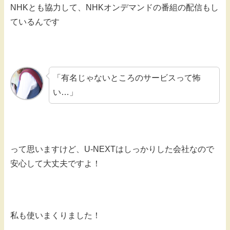
NHKとも協力して、NHKオンデマンドの番組の配信もし
ているんです
「有名じゃないところのサービスって怖
い…」
って思いますけど、U-NEXTはしっかりした会社なので
安心して大丈夫ですよ！
私も使いまくりました！