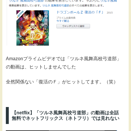
Amazonプライムビデオでは「ツルネ風舞高校弓道部」
の動画は、ヒットしませんでした
全然関係ない「復活のＦ」がヒットしてます。（笑）
【netflix】「ツルネ風舞高校弓道部」の動画は全話
無料でネットフリックス（ネトフリ）では見れない