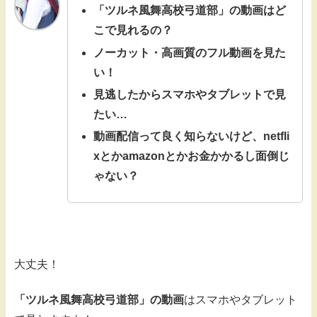
「ツルネ風舞高校弓道部」の動画はど
こで見れるの？
ノーカット・高画質のフル動画を見た
い！
見逃したからスマホやタブレットで見
たい…
動画配信って良く知らないけど、netfli
xとかamazonとかお金かかるし面倒じ
ゃない？
大丈夫！
「ツルネ風舞高校弓道部」の動画
はスマホやタブレット