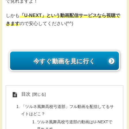
で見れますよ！
しかも
「U-NEXT」という動画配信サービスなら視聴で
きます
ので安心してください(^^)
今すぐ動画を見に行く
目次
「ツルネ風舞高校弓道部」フル動画を配信してるサ
イトはどこ？
ツルネ風舞高校弓道部の動画はU-NEXTで