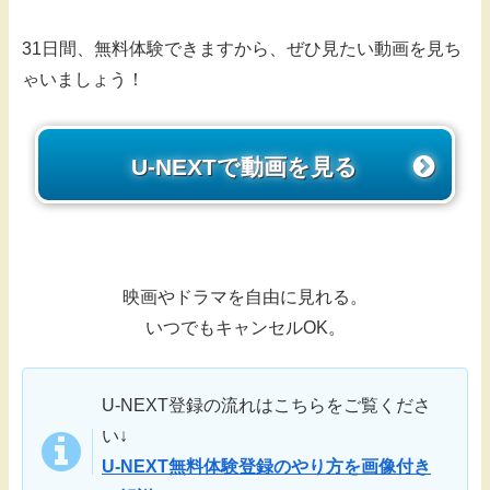
31日間、無料体験できますから、ぜひ見たい動画を見ち
ゃいましょう！
U-NEXTで動画を見る
映画やドラマを自由に見れる。
いつでもキャンセルOK。
U-NEXT登録の流れはこちらをご覧くださ
い↓
U-NEXT無料体験登録のやり方を画像付き