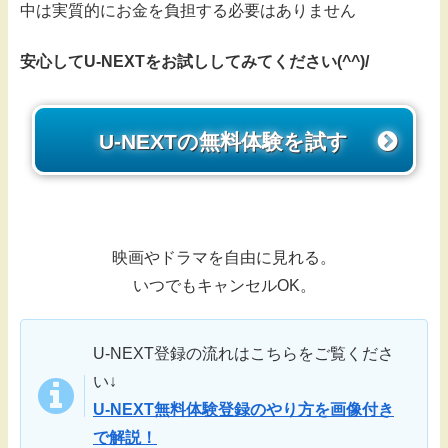
中は実質的にお金を負担する必要はありません
安心してU-NEXTをお試ししてみてください(^^)/
U-NEXTの無料体験を試す
映画やドラマを自由に見れる。
いつでもキャンセルOK。
U-NEXT登録の流れはこちらをご覧くださ
い↓
U-NEXT無料体験登録のやり方を画像付き
で解説！