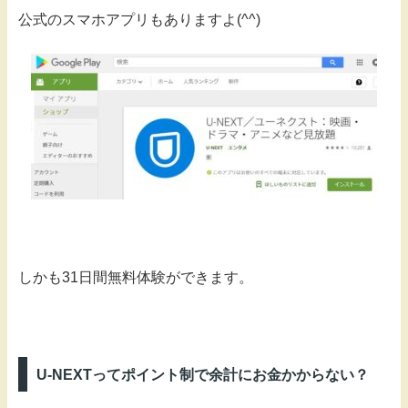
公式のスマホアプリもありますよ(^^)
しかも31日間無料体験ができます。
U-NEXTってポイント制で余計にお金かからない？