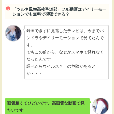
「ツルネ風舞高校弓道部」フル動画はデイリーモー
ションでも無料で視聴できる？
録画できずに見逃したテレビは、今までパ
ンドラやデイリーモーションで見てたんで
す。
でもこの前から、なぜかスマホで見れなく
なったんです
調べたらウイルス？ の危険があると
か・・・
画質粗くてひどいです。高画質な動画で見
たいです