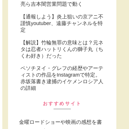
亮ら吉本闇営業問題で動く
【通報しよう】炎上狙いの京アニ不
謹慎youtuber、遠藤チャンネルを特
定
【解説】竹輪無罪の意味とは？元ネ
タは忍者ハットリくんの獅子丸（ち
くわ好き）だった
ペソチヌイ・グレフの経歴やアーテ
ィストの作品をInstagramで特定。
赤坂落書き逮捕のイケメンロシア人
の詳細
おすすめサイト
金曜ロードショーや映画の感想を書