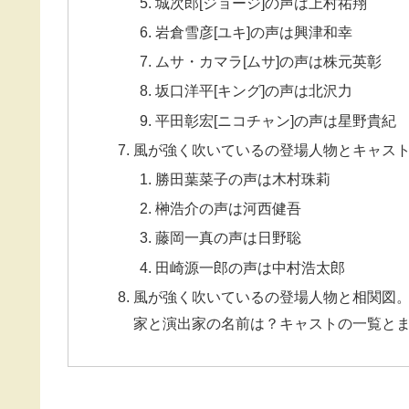
城次郎[ジョージ]の声は上村祐翔
岩倉雪彦[ユキ]の声は興津和幸
ムサ・カマラ[ムサ]の声は株元英彰
坂口洋平[キング]の声は北沢力
平田彰宏[ニコチャン]の声は星野貴紀
風が強く吹いているの登場人物とキャス
勝田葉菜子の声は木村珠莉
榊浩介の声は河西健吾
藤岡一真の声は日野聡
田崎源一郎の声は中村浩太郎
風が強く吹いているの登場人物と相関図
家と演出家の名前は？キャストの一覧と