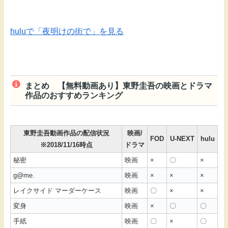
huluで「夜明けの街で」を見る
まとめ 【無料動画あり】東野圭吾の映画とドラマ
作品のおすすめランキング
東野圭吾動画作品の配信状況
映画/
FOD
U-NEXT
hulu
※2018/11/16時点
ドラマ
秘密
映画
×
〇
×
g@me.
映画
×
×
×
レイクサイド マーダーケース
映画
〇
×
×
変身
映画
×
〇
〇
手紙
映画
〇
×
〇