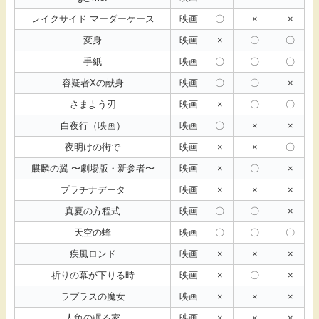
レイクサイド マーダーケース
映画
〇
×
×
変身
映画
×
〇
〇
手紙
映画
〇
〇
〇
容疑者Xの献身
映画
〇
〇
×
さまよう刃
映画
×
〇
〇
白夜行（映画）
映画
〇
×
×
夜明けの街で
映画
×
×
〇
麒麟の翼 〜劇場版・新参者〜
映画
×
〇
×
プラチナデータ
映画
×
×
×
真夏の方程式
映画
〇
〇
×
天空の蜂
映画
〇
〇
〇
疾風ロンド
映画
×
×
×
祈りの幕が下りる時
映画
×
〇
×
ラプラスの魔女
映画
×
×
×
人魚の眠る家
映画
×
×
×