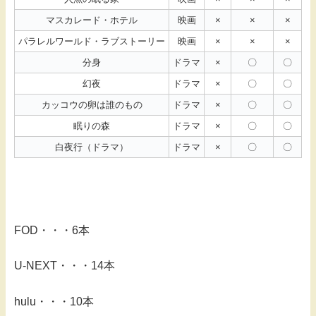
マスカレード・ホテル
映画
×
×
×
パラレルワールド・ラブストーリー
映画
×
×
×
分身
ドラマ
×
〇
〇
幻夜
ドラマ
×
〇
〇
カッコウの卵は誰のもの
ドラマ
×
〇
〇
眠りの森
ドラマ
×
〇
〇
白夜行（ドラマ）
ドラマ
×
〇
〇
FOD・・・6本
U-NEXT・・・14本
hulu・・・10本