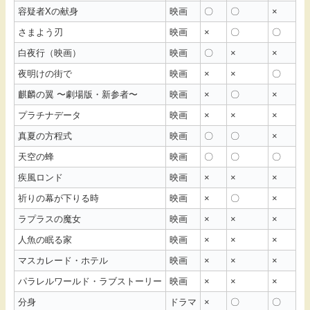
容疑者Xの献身
映画
〇
〇
×
さまよう刃
映画
×
〇
〇
白夜行（映画）
映画
〇
×
×
夜明けの街で
映画
×
×
〇
麒麟の翼 〜劇場版・新参者〜
映画
×
〇
×
プラチナデータ
映画
×
×
×
真夏の方程式
映画
〇
〇
×
天空の蜂
映画
〇
〇
〇
疾風ロンド
映画
×
×
×
祈りの幕が下りる時
映画
×
〇
×
ラプラスの魔女
映画
×
×
×
人魚の眠る家
映画
×
×
×
マスカレード・ホテル
映画
×
×
×
パラレルワールド・ラブストーリー
映画
×
×
×
分身
ドラマ
×
〇
〇