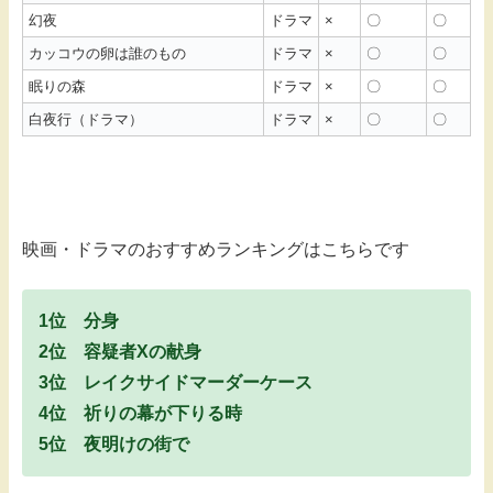
幻夜
ドラマ
×
〇
〇
カッコウの卵は誰のもの
ドラマ
×
〇
〇
眠りの森
ドラマ
×
〇
〇
白夜行（ドラマ）
ドラマ
×
〇
〇
映画・ドラマのおすすめランキングはこちらです
1位 分身
2位 容疑者Xの献身
3位 レイクサイドマーダーケース
4位 祈りの幕が下りる時
5位 夜明けの街で