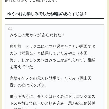
情報たっぷりでご紹介します。
ゆうべはお楽しみでしたね5話のあらすじは？
みやこの元カレが あらわれた！
数年前、ドラクエにハマり過ぎたことが原因でタ
カシ（稲葉友）と破局していたみやこ（本田
翼）。しかしタカシはみやこが忘れられず、復縁
を考えていた。
完璧イケメンの元カレ登場で、たくみ（岡山天
音）の心はズタズタ。
事もあろうに、タカシはたくみにドラゴンクエス
トⅩを教えてほしいと頼み込み、思わぬ三角関係