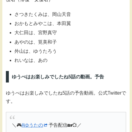
さつきたくみは、岡山天音
おかもとみやこは、本田翼
大仁田は、宮野真守
あやのは、筧美和子
外山は、ゆうたろう
れいなは、あの
ゆうべはお楽しみでしたね5話の動画。予告
ゆうべはお楽しみでしたね5話の予告動画。公式Twitterで
す。
＼🎮
#ゆうたの
予告配信🏡💞／