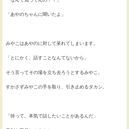
「あやのちゃんに聞いたよ」
みやこはあやのに対して呆れてしまいます。
「とにかく、話すことなんてないから」
そう言ってその場を立ち去ろうとするみやこ。
すかさずみやこの手を取り、引き止めるタカシ。
「待って。本気で話したいことがあるんだ」