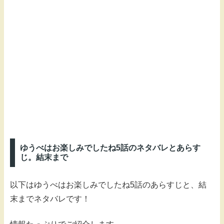
ゆうべはお楽しみでしたね5話のネタバレとあらす
じ。結末まで
以下はゆうべはお楽しみでしたね5話のあらすじと、結
末までネタバレです！