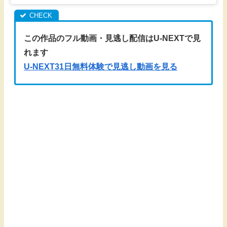
この作品のフル動画・見逃し配信はU-NEXTで見
れます
U-NEXT31日無料体験で見逃し動画を見る