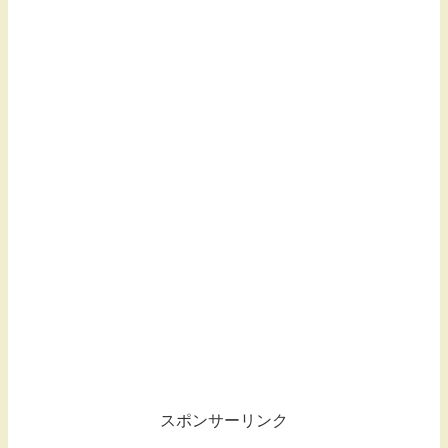
スポンサーリンク