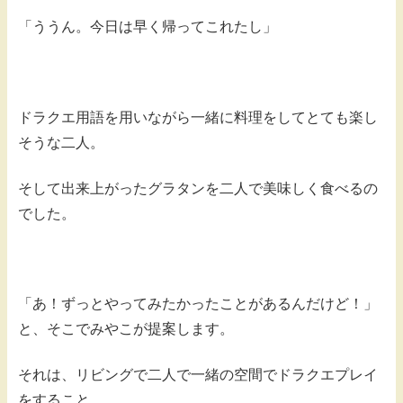
「ううん。今日は早く帰ってこれたし」
ドラクエ用語を用いながら一緒に料理をしてとても楽し
そうな二人。
そして出来上がったグラタンを二人で美味しく食べるの
でした。
「あ！ずっとやってみたかったことがあるんだけど！」
と、そこでみやこが提案します。
それは、リビングで二人で一緒の空間でドラクエプレイ
をすること。