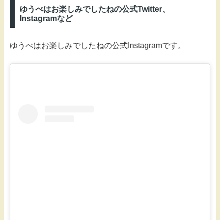
ゆうべはお楽しみでしたねの公式Twitter、
Instagramなど
ゆうべはお楽しみでしたねの公式Instagramです。