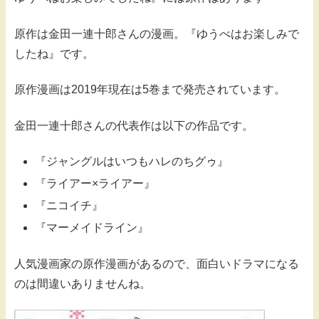
原作は金田一連十郎さんの漫画。『ゆうべはお楽しみで
したね』です。
原作漫画は2019年現在は5巻まで発売されています。
金田一連十郎さんの代表作は以下の作品です。
『ジャングルはいつもハレのちグゥ』
『ライアー×ライアー』
『ニコイチ』
『マーメイドライン』
人気漫画家の原作漫画があるので、面白いドラマになる
のは間違いありませんね。