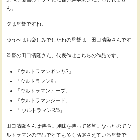
ん。
次は監督ですね。
ゆうべはお楽しみでしたねの監督は、田口清隆さんです
監督の田口清隆さん。代表作はこちらの作品です。
『ウルトラマンギンガS』
『ウルトラマンX』
『ウルトラマンオーブ』
『ウルトラマンジード』
『 ウルトラマンR/B』
田口清隆さんは特撮に興味を持って監督になったのでウ
ルトラマンの作品でとても多く活躍さえている監督で