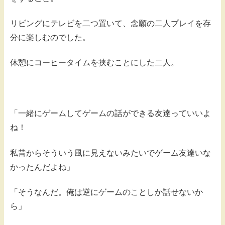
リビングにテレビを二つ置いて、念願の二人プレイを存
分に楽しむのでした。
休憩にコーヒータイムを挟むことにした二人。
「一緒にゲームしてゲームの話ができる友達っていいよ
ね！
私昔からそういう風に見えないみたいでゲーム友達いな
かったんだよね」
「そうなんだ。俺は逆にゲームのことしか話せないか
ら」