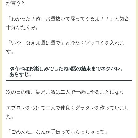
が言うと
「わかった！俺、お昼抜いて帰ってくるよ！！」と気合
十分なたくみ。
「いや、食えよ昼は昼で」と冷たくツッコミを入れま
す。
ゆうべはお楽しみでしたね5話の結末までネタバレ。
あらすじ。
次の日の夜、結局ご飯は二人で一緒に作ることになり
エプロンをつけて二人で仲良くグラタンを作っていまし
た。
「ごめんね。なんか手伝ってもらっちゃって」