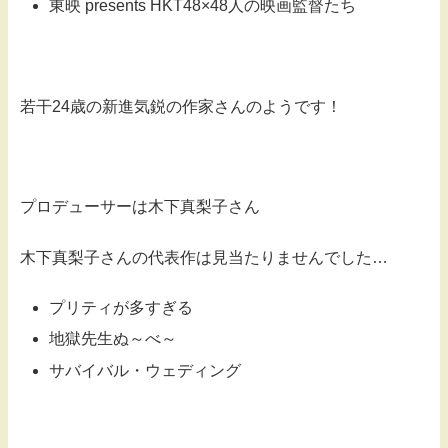
東映 presents HKT48×48人の映画監督たち
若干24歳の新進気鋭の作家さんのようです！
プロデューサーは木下真梨子さん
木下真梨子さんの代表作は見当たりませんでした…
プリティが多すぎる
地獄先生ぬ～べ～
サバイバル・ウェディング