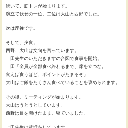
続いて、筋トレが始まります。
腕立て伏せの一位、二位は大山と西野でした。
次は座禅です。
そして、夕食。
西野、大山は文句を言っています。
上田先生のいただきますの合図で食事を開始。
上田「全員が全部食べ終わるまで、席を立つな。
食えば食うほど、ポイントがたまるぞ」
大山はご飯をたくさん食べていることを褒められます。
その後、ミーティングが始まります。
大山はうとうとしています。
西野は目を開けたまま、寝ていました。
上田先生は昔話をしています。