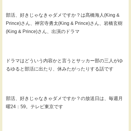
部活、好きじゃなきゃダメですか？は髙橋海人
(King &
Prince)さん、
神宮寺勇太
(King & Prince)さん、
岩橋玄樹
(King & Prince)
さん、出演のドラマ
ドラマはどういう内容かと言うとサッカー部の三人がゆ
るゆると部活に出たり、休みたがったりする話です
部活、好きじゃなきゃダメですか？の放送日は、毎週月
曜24：59。テレビ東京です