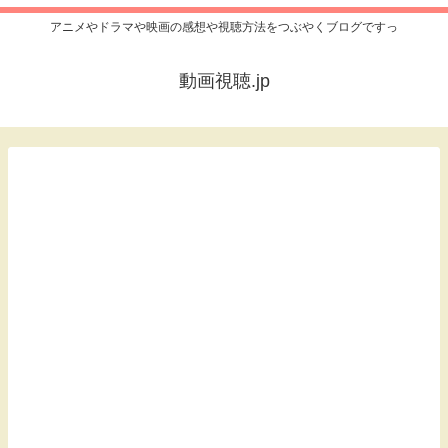
アニメやドラマや映画の感想や視聴方法をつぶやくブログですっ
動画視聴.jp