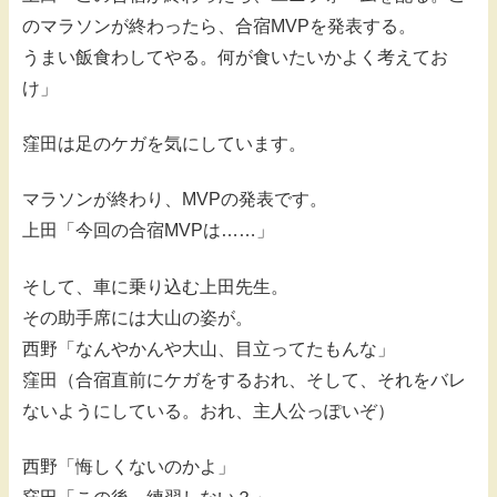
のマラソンが終わったら、合宿MVPを発表する。
うまい飯食わしてやる。何が食いたいかよく考えてお
け」
窪田は足のケガを気にしています。
マラソンが終わり、MVPの発表です。
上田「今回の合宿MVPは……」
そして、車に乗り込む上田先生。
その助手席には大山の姿が。
西野「なんやかんや大山、目立ってたもんな」
窪田（合宿直前にケガをするおれ、そして、それをバレ
ないようにしている。おれ、主人公っぽいぞ）
西野「悔しくないのかよ」