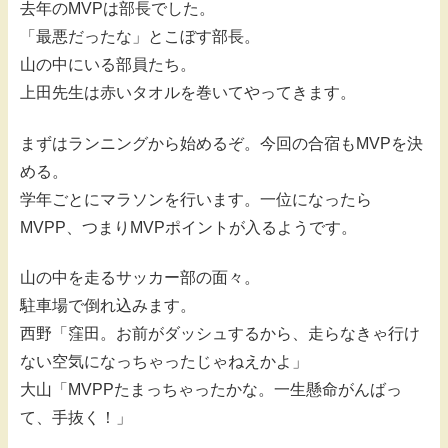
去年のMVPは部長でした。
「最悪だったな」とこぼす部長。
山の中にいる部員たち。
上田先生は赤いタオルを巻いてやってきます。
まずはランニングから始めるぞ。今回の合宿もMVPを決
める。
学年ごとにマラソンを行います。一位になったら
MVPP、つまりMVPポイントが入るようです。
山の中を走るサッカー部の面々。
駐車場で倒れ込みます。
西野「窪田。お前がダッシュするから、走らなきゃ行け
ない空気になっちゃったじゃねえかよ」
大山「MVPPたまっちゃったかな。一生懸命がんばっ
て、手抜く！」