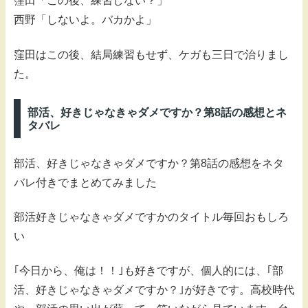
窪田「この後、練習しない？」
西野「しないよ。バカかよ」
窪田はこの後、結局練習もせず、ケガも三日で治りまし
た。
部活、好きじゃなきゃダメですか？第8話の感想とネ
タバレ
部活、好きじゃなきゃダメですか？第8話の感想をネタ
バレ付きでまとめてみました
部活好きじゃなきゃダメですかのタイトル毎回おもしろ
い
｢今日から、俺は！！｣も好きですが、個人的には、｢部
活、好きじゃなきゃダメですか？｣が好きです。高校時代