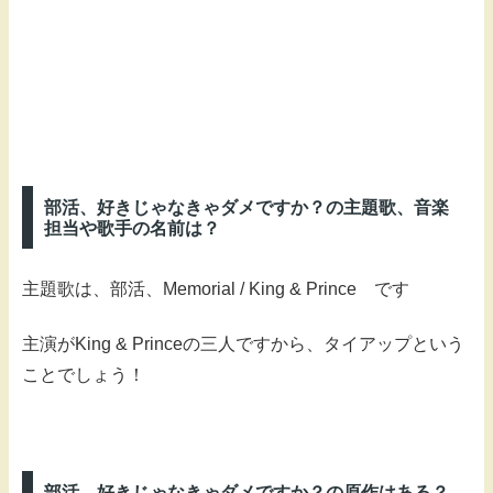
部活、好きじゃなきゃダメですか？の主題歌、音楽
担当や歌手の名前は？
主題歌は、部活、Memorial / King & Prince です
主演がKing & Princeの三人ですから、タイアップという
ことでしょう！
部活、好きじゃなきゃダメですか？の原作はある？