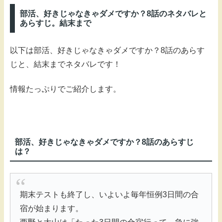
部活、好きじゃなきゃダメですか？8話のネタバレと
あらすじ。結末まで
以下は部活、好きじゃなきゃダメですか？8話のあらす
じと、結末までネタバレです！
情報たっぷりでご紹介します。
部活、好きじゃなきゃダメですか？8話のあらすじ
は？
期末テストも終了し、いよいよ毎年恒例3日間の合
宿が始まります。