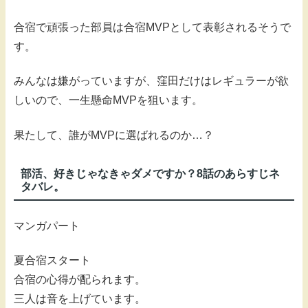
合宿で頑張った部員は合宿MVPとして表彰されるそうで
す。
みんなは嫌がっていますが、窪田だけはレギュラーが欲
しいので、一生懸命MVPを狙います。
果たして、誰がMVPに選ばれるのか…？
部活、好きじゃなきゃダメですか？8話のあらすじネ
タバレ。
マンガパート
夏合宿スタート
合宿の心得が配られます。
三人は音を上げています。