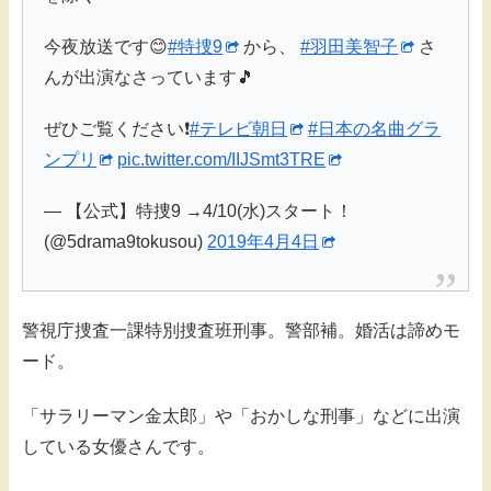
今夜放送です😊
#特捜9
から、
#羽田美智子
さ
んが出演なさっています🎵
ぜひご覧ください❗️
#テレビ朝日
#日本の名曲グラ
ンプリ
pic.twitter.com/IIJSmt3TRE
— 【公式】特捜9 →4/10(水)スタート！
(@5drama9tokusou)
2019年4月4日
警視庁捜査一課特別捜査班刑事。警部補。婚活は諦めモ
ード。
「サラリーマン金太郎」や「おかしな刑事」などに出演
している女優さんです。