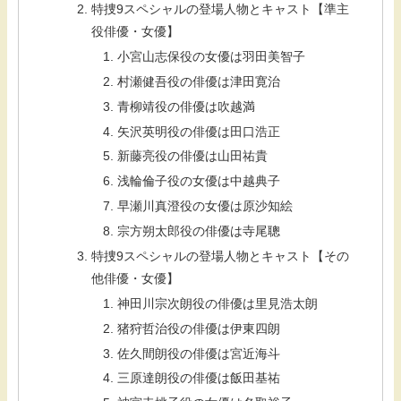
特捜9スペシャルの登場人物とキャスト【準主
役俳優・女優】
小宮山志保役の女優は羽田美智子
村瀬健吾役の俳優は津田寛治
青柳靖役の俳優は吹越満
矢沢英明役の俳優は田口浩正
新藤亮役の俳優は山田祐貴
浅輪倫子役の女優は中越典子
早瀬川真澄役の女優は原沙知絵
宗方朔太郎役の俳優は寺尾聰
特捜9スペシャルの登場人物とキャスト【その
他俳優・女優】
神田川宗次朗役の俳優は里見浩太朗
猪狩哲治役の俳優は伊東四朗
佐久間朗役の俳優は宮近海斗
三原達朗役の俳優は飯田基祐