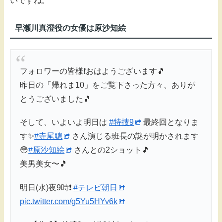
いですね。
早瀬川真澄役の女優は原沙知絵
フォロワーの皆様❗️おはようございます🎵
昨日の「帰れま10」をご覧下さった方々、ありが
とうございました🎵
そして、いよいよ明日は
#特捜9
最終回となりま
す✨
#寺尾聰
さん演じる班長の謎が明かされます
😳
#原沙知絵
さんとの2ショット🎵
美男美女〜🎵
明日(水)夜9時❗️
#テレビ朝日
pic.twitter.com/g5Yu5HYv6k