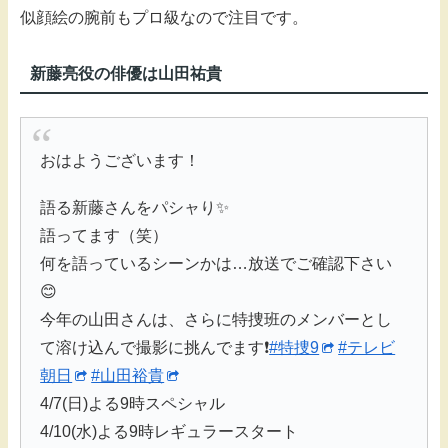
似顔絵の腕前もプロ級なので注目です。
新藤亮役の俳優は山田祐貴
おはようございます！
語る新藤さんをパシャり✨
語ってます（笑）
何を語っているシーンかは…放送でご確認下さい
😊
今年の山田さんは、さらに特捜班のメンバーとし
て溶け込んで撮影に挑んでます❗️
#特捜9
#テレビ
朝日
#山田裕貴
4/7(日)よる9時スペシャル
4/10(水)よる9時レギュラースタート