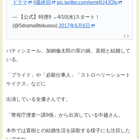
ドラマ
#最終回
pic.twitter.com/wmt4U4JQlp
— 【公式】特捜9 →4/10(水)スタート！
(@5drama9tokusou)
2017年6月6日
パティシエール。加納倫太郎の実の娘。直樹と結婚して
いる。
「プライド」や「必殺仕事人」「ストロベリーショート
ケイクス」などに
出演している女優さんです。
「警視庁捜査一課9係」から出演している中越さん。
本作では直樹との結婚生活を謳歌する様子にも注目した