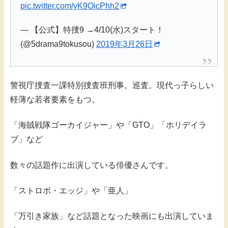
pic.twitter.com/yK9OicPhh2
— 【公式】特捜9 →4/10(水)スタート！
(@5drama9tokusou)
2019年3月26日
警視庁捜査一課特別捜査班刑事。巡査。現代っ子らしい
軽薄な若者要素をもつ。
「海賊戦隊ゴーカイジャー」や「GTO」「ホリデイラ
ブ」など
数々の話題作に出演している俳優さんです。
「ストロボ・エッジ」や「亜人」
「万引き家族」など話題となった映画にも出演していま