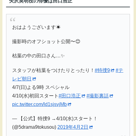
矢沢英明役の俳優は田口浩正
おはようございます☀
撮影時のオフショット公開〜😊
枯葉の中の田口さん…✨
スタッフが枯葉をつけたりとったり！
#特捜9
#テ
レビ朝日
4/7(日)よる9時 スペシャル
4/10(水)初回スタート
#田口浩正
#撮影裏話
pic.twitter.com/ld1sjsvjMb
— 【公式】特捜9 →4/10(水)スタート！
(@5drama9tokusou)
2019年4月2日