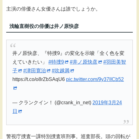
主演の俳優さん女優さんは誰でしょうか。
浅輪直樹役の俳優は井ノ原快彦
井ノ原快彦、『特捜9』の変化を示唆「全く色を変
えていきたい」
#特捜9
#井ノ原快彦
#羽田美智
子
#津田寛治
#吹越満
https://t.co/o8rZbSAqU6
pic.twitter.com/9y37IICb52
— クランクイン！ (@crank_in_net)
2019年3月24
日
警視庁捜査一課特別捜査班刑事。巡査部長。頭の回転が