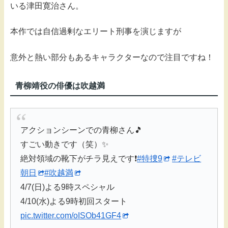
いる津田寛治さん。
本作では自信過剰なエリート刑事を演じますが
意外と熱い部分もあるキャラクターなので注目ですね！
青柳靖役の俳優は吹越満
アクションシーンでの青柳さん🎵
すごい動きです（笑）✨
絶対領域の靴下がチラ見えです❗️
#特捜9
#テレビ
朝日
#吹越満
4/7(日)よる9時スペシャル
4/10(水)よる9時初回スタート
pic.twitter.com/oISOb41GF4