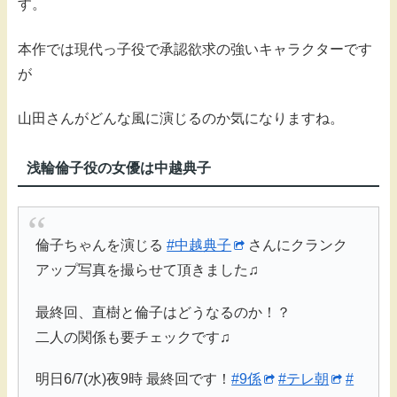
す。
本作では現代っ子役で承認欲求の強いキャラクターです
が
山田さんがどんな風に演じるのか気になりますね。
浅輪倫子役の女優は中越典子
倫子ちゃんを演じる
#中越典子
さんにクランク
アップ写真を撮らせて頂きました♫
最終回、直樹と倫子はどうなるのか！？
二人の関係も要チェックです♫
明日6/7(水)夜9時 最終回です！
#9係
#テレ朝
#