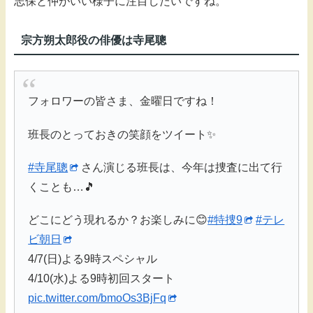
志保と仲がいい様子に注目したいですね。
宗方朔太郎役の俳優は寺尾聰
フォロワーの皆さま、金曜日ですね！
班長のとっておきの笑顔をツイート✨
#寺尾聰
さん演じる班長は、今年は捜査に出て行
くことも…🎵
どこにどう現れるか？お楽しみに😊
#特捜9
#テレ
ビ朝日
4/7(日)よる9時スペシャル
4/10(水)よる9時初回スタート
pic.twitter.com/bmoOs3BjFq