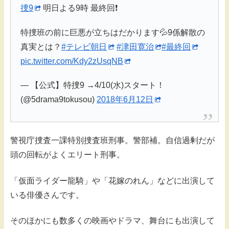
捜9
明日よる9時 最終回❗️
特捜班の前に巨悪が立ちはだかります💦9係解散の
真実とは？
#テレビ朝日
#津田寛治
#最終回
pic.twitter.com/Kdy2zUsqNB
— 【公式】特捜9 →4/10(水)スタート！
(@5drama9tokusou)
2018年6月12日
警視庁捜査一課特別捜査班刑事。警部補。自信過剰だが
頭の回転がよくエリート刑事。
「仮面ライダー龍騎」や「花嫁のれん」などに出演して
いる俳優さんです。
そのほかにも数多くの映画やドラマ、舞台にも出演して