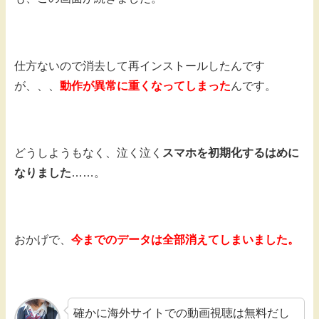
仕方ないので消去して再インストールしたんです
が、、、
動作が異常に重くなってしまった
んです。
どうしようもなく、泣く泣く
スマホを初期化するはめに
なりました
……。
おかげで、
今までのデータは全部消えてしまいました。
確かに海外サイトでの動画視聴は無料だし