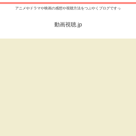
アニメやドラマや映画の感想や視聴方法をつぶやくブログですっ
動画視聴.jp