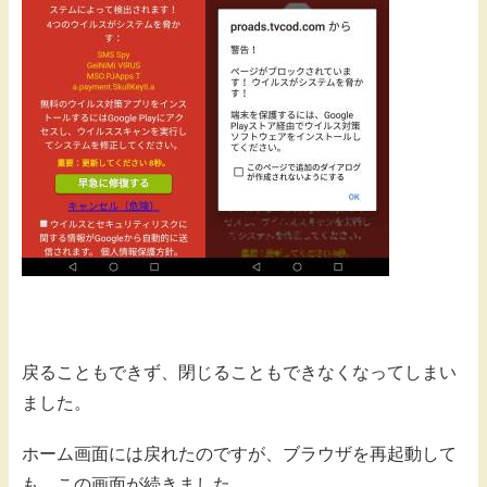
戻ることもできず、閉じることもできなくなってしまい
ました。
ホーム画面には戻れたのですが、ブラウザを再起動して
も、この画面が続きました。