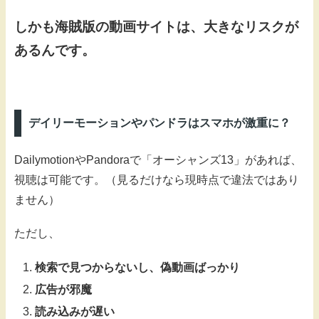
しかも海賊版の動画サイトは、大きなリスクが
あるんです。
デイリーモーションやパンドラはスマホが激重に？
DailymotionやPandoraで「オーシャンズ13」があれば、
視聴は可能です。（見るだけなら現時点で違法ではあり
ません）
ただし、
検索で見つからないし、
偽動画ばっかり
広告が邪魔
読み込みが遅い