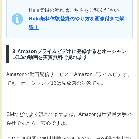
Hulu登録の流れはこちらをご覧ください↓
Hulu無料体験登録のやり方を画像付きで解
説！
3. Amazonプライムビデオに登録するとオーシャン
ズ13の動画を実質無料で見れます
Amazonの動画配信サービス「Amazonプライムビデオ」
でも、オーシャンズ13は見放題の対象です。
CMなどでよく流れてますよね。Amazonは世界最大手の
会社ですから、安心ですよ。
これも30日間の無料体験ができるので、その間に無料で