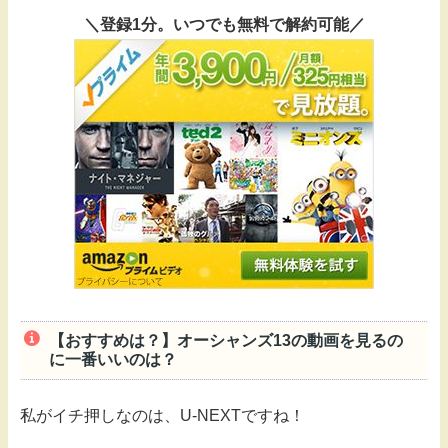
＼登録1分。いつでも無料で解約可能／
【おすすめは？】オーシャンズ13の動画を見るの
に一番いいのは？
私がイチ押しなのは、U-NEXTですね！