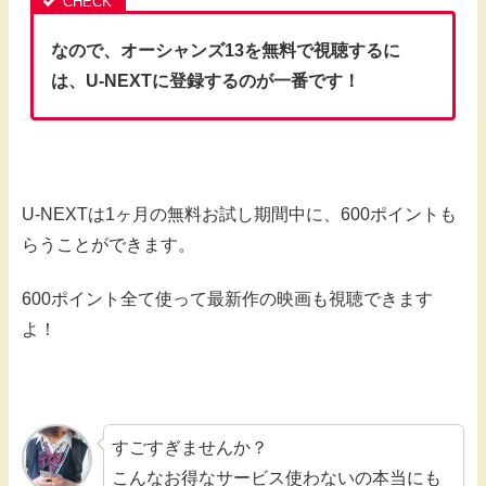
なので、オーシャンズ13を無料で視聴するに
は、U-NEXTに登録するのが一番です！
U-NEXTは1ヶ月の無料お試し期間中に、600ポイントも
らうことができます。
600ポイント全て使って最新作の映画も視聴できます
よ！
すごすぎませんか？
こんなお得なサービス使わないの本当にも