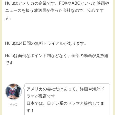
Huluはアメリカの企業です。FOXやABCといった映画や
ニュースを扱う放送局が作った会社なので、安心です
よ。
Huluは14日間の無料トライアルがあります。
Huluは面倒なポイント制などなく、全部の動画が見放題
です
アメリカの会社だけあって、洋画や海外ド
ラマが豊富です
日本では、日テレ系のドラマと提携してま
ゆっこ
す！