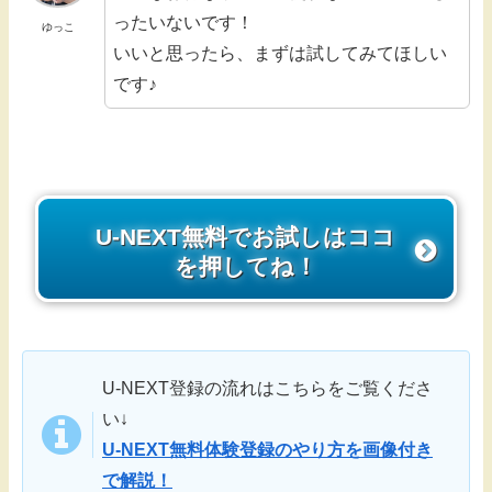
ったいないです！
ゆっこ
いいと思ったら、まずは試してみてほしい
です♪
U-NEXT無料でお試しはココ
を押してね！
U-NEXT登録の流れはこちらをご覧くださ
い↓
U-NEXT無料体験登録のやり方を画像付き
で解説！