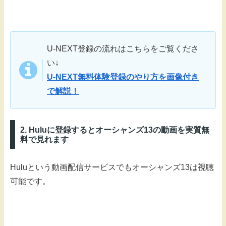
U-NEXT登録の流れはこちらをご覧くださ
い↓
U-NEXT無料体験登録のやり方を画像付き
で解説！
2. Huluに登録するとオーシャンズ13の動画を実質無
料で見れます
Huluという動画配信サービスでもオーシャンズ13は視聴
可能です。