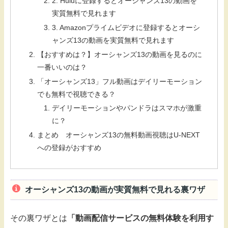
2. Huluに登録するとオーシャンズ13の動画を
実質無料で見れます
3. Amazonプライムビデオに登録するとオーシ
ャンズ13の動画を実質無料で見れます
【おすすめは？】オーシャンズ13の動画を見るのに
一番いいのは？
「オーシャンズ13」フル動画はデイリーモーション
でも無料で視聴できる？
デイリーモーションやパンドラはスマホが激重
に？
まとめ オーシャンズ13の無料動画視聴はU-NEXT
への登録がおすすめ
オーシャンズ13の動画が実質無料で見れる裏ワザ
その裏ワザとは
「動画配信サービスの無料体験を利用す