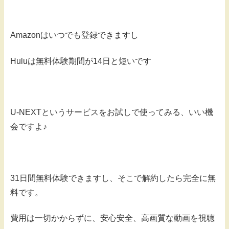
Amazonはいつでも登録できますし
Huluは無料体験期間が14日と短いです
U-NEXTというサービスをお試しで使ってみる、いい機
会ですよ♪
31日間無料体験できますし、そこで解約したら完全に無
料です。
費用は一切かからずに、安心安全、高画質な動画を視聴