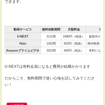
できます。
動画サービス
無料体験期間
月額料金
特
U-NEXT
31日間
1990円（税抜）
最新作の配
Hulu
14日間
933円（税抜）
海外映画・
Amazonプライムビデオ
30日間
400円（税込）
有料になっ
U-NEXTは有料会員になると費用が結構かかります
だからこそ、無料期間で使い心地を試してみてくださ
い！