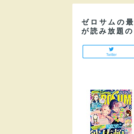
ゼロサムの最
が読み放題の
Twitter