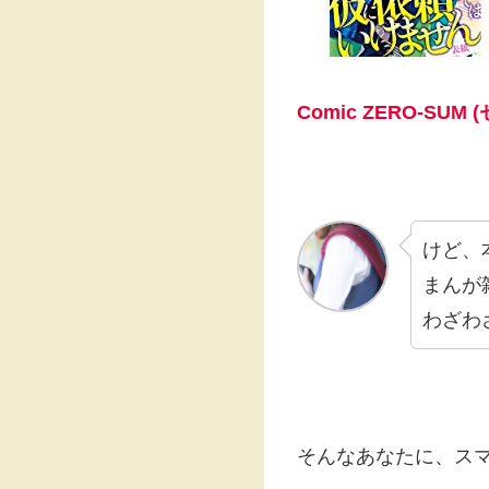
Comic ZERO-S
けど、
まんが
わざわ
そんなあなたに、ス