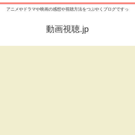
アニメやドラマや映画の感想や視聴方法をつぶやくブログですっ
動画視聴.jp