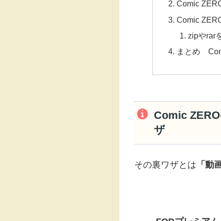
Comic Z
Comic Z
zipや
まとめ Co
Comic Z
ザ
その裏ワザとは
「動