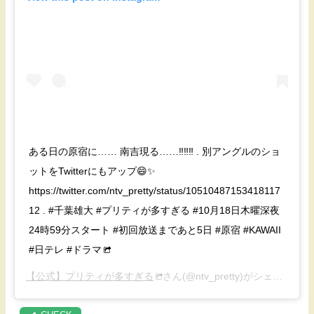
ある日の‪原宿に…… 南吉現る……‼️‼️‼️‬ . 別アングルのショ
ットをTwitterにもアップ😄✨
https://twitter.com/ntv_pretty/status/10510487153418117
12 . ‪#千葉雄大‬ ‪#プリティが多すぎる‬ ‪#10月18日木曜深夜
24時59分スタート‬ ‪#初回放送まであと5日‬ ‪#原宿‬ ‪#KAWAII
#日テレ #ドラマ
【公式】プリティが多すぎる
さん(@ntv_pretty)がシェアした投稿 –