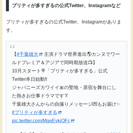
プリティが多すぎるの公式Twitter、Instagramなど
プリティが多すぎるの公式Twitter、Instagramがありま
す。
【
#千葉雄大
主演ドラマ世界進出🌎カンヌでワー
ルドプレミア＆アジアで同時期放送📺】
10月スタート🍭「プリティが多すぎる」公式
Twitter本日始動‼️
ジャパニーズカワイイ🎀の聖地・原宿を舞台にし
た熱きお仕事ドラマです👔
千葉雄大さんからの自撮りメッセージ💌もお届け✨
#プリティが多すぎる
pic.twitter.com/MgeEykjOFc