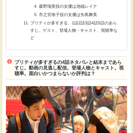
森野瑠美役の女優は池端レイナ
市之宮侑子役の女優は矢島舞美
プリティが多すぎる、1話2話3話4話5話のあら
すじ、ゲスト、登場人物・キャスト、視聴率な
ど
プリティが多すぎるの4話ネタバレと結末まであら
すじ。動画の見逃し配信。登場人物とキャスト。視
聴率。面白いかつまらないか評判は？