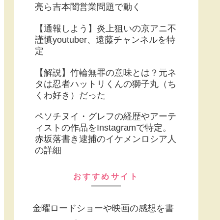
亮ら吉本闇営業問題で動く
【通報しよう】炎上狙いの京アニ不
謹慎youtuber、遠藤チャンネルを特
定
【解説】竹輪無罪の意味とは？元ネ
タは忍者ハットリくんの獅子丸（ち
くわ好き）だった
ペソチヌイ・グレフの経歴やアーテ
ィストの作品をInstagramで特定。
赤坂落書き逮捕のイケメンロシア人
の詳細
おすすめサイト
金曜ロードショーや映画の感想を書